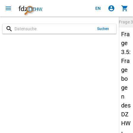
menu
account_circle
shopping_cart
EN
Frage
3
search
Suchen
Fra
ge
3.5:
Fra
ge
bo
ge
n
des
DZ
HW
-