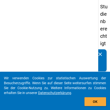
Stu
die
nb
ere
cht
igt
en
clear
Kennen Sie Publikationen, die auf Basis unserer
pa
Datenpakete entstanden sind? Dann teilen Sie uns diese
nel
bitte mit...
s
Wir verwenden Cookies zur statistischen Auswertung der
20
auto_stories
Besucherzugriffe. Wenn Sie auf dieser Seite weitersurfen stimmen
08
Sie der Cookie-Nutzung zu. Weitere Informationen zu Cookies
erhalten Sie in unserer
Datenschutzerkärung
.
-
add_shopping_cart
drit
OK
te