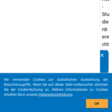
-
Stu
die
nb
ere
cht
igt
clear
Kennen Sie Publikationen, die auf Basis unserer
en
Datenpakete entstanden sind? Dann teilen Sie uns diese
pa
bitte mit...
nel
Wir verwenden Cookies zur statistischen Auswertung der
s
auto_stories
Besucherzugriffe. Wenn Sie auf dieser Seite weitersurfen stimmen
20
Sie der Cookie-Nutzung zu. Weitere Informationen zu Cookies
erhalten Sie in unserer
Datenschutzerkärung
.
08
add_shopping_cart
-
OK
drit