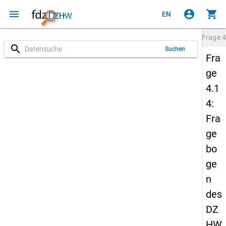
menu
account_circle
shopping_cart
EN
Frage
4
search
Suchen
Fra
ge
4.1
4:
Fra
ge
bo
ge
n
des
DZ
HW