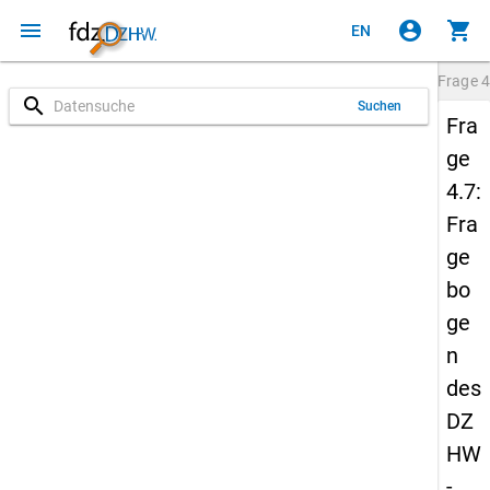
menu
account_circle
shopping_cart
EN
Frage
4
search
Suchen
Fra
ge
4.7:
Fra
ge
bo
ge
n
des
DZ
HW
-