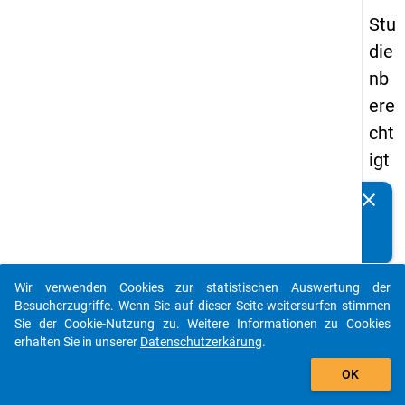
Stu
die
nb
ere
cht
igt
en
clear
Kennen Sie Publikationen, die auf Basis unserer
pa
Datenpakete entstanden sind? Dann teilen Sie uns diese
nel
bitte mit...
s
Wir verwenden Cookies zur statistischen Auswertung der
20
auto_stories
Besucherzugriffe. Wenn Sie auf dieser Seite weitersurfen stimmen
08
Sie der Cookie-Nutzung zu. Weitere Informationen zu Cookies
erhalten Sie in unserer
Datenschutzerkärung
.
-
add_shopping_cart
drit
OK
te