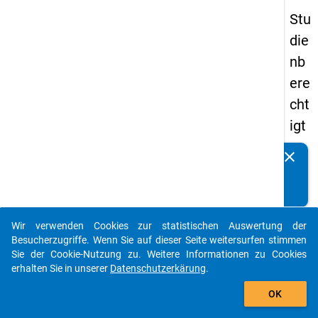
Stu
die
nb
ere
cht
igt
en
clear
Kennen Sie Publikationen, die auf Basis unserer
pa
Datenpakete entstanden sind? Dann teilen Sie uns diese
nel
bitte mit...
s
Wir verwenden Cookies zur statistischen Auswertung der
20
auto_stories
Besucherzugriffe. Wenn Sie auf dieser Seite weitersurfen stimmen
08
Sie der Cookie-Nutzung zu. Weitere Informationen zu Cookies
erhalten Sie in unserer
Datenschutzerkärung
.
-
add_shopping_cart
drit
OK
te