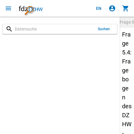
menu
account_circle
shopping_cart
EN
Frage
5
search
Suchen
Fra
ge
5.4:
Fra
ge
bo
ge
n
des
DZ
HW
-