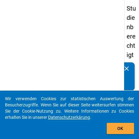
Stu
die
nb
ere
cht
igt
en
clear
Kennen Sie Publikationen, die auf Basis unserer
pa
Datenpakete entstanden sind? Dann teilen Sie uns diese
nel
bitte mit...
s
Wir verwenden Cookies zur statistischen Auswertung der
20
auto_stories
Besucherzugriffe. Wenn Sie auf dieser Seite weitersurfen stimmen
08
Sie der Cookie-Nutzung zu. Weitere Informationen zu Cookies
erhalten Sie in unserer
Datenschutzerkärung
.
-
add_shopping_cart
drit
OK
te