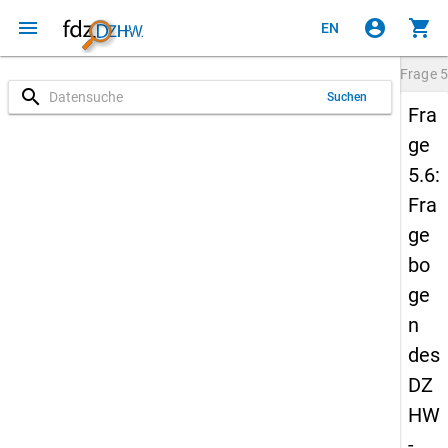
menu
account_circle
shopping_cart
EN
Frage
5
search
Suchen
Fra
ge
5.6:
Fra
ge
bo
ge
n
des
DZ
HW
-