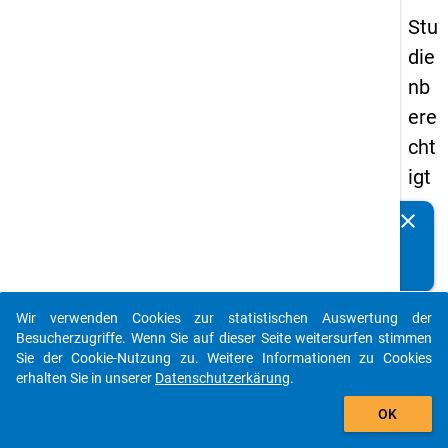
Stu
die
nb
ere
cht
igt
en
clear
Kennen Sie Publikationen, die auf Basis unserer
pa
Datenpakete entstanden sind? Dann teilen Sie uns diese
nel
bitte mit...
s
Wir verwenden Cookies zur statistischen Auswertung der
20
auto_stories
Besucherzugriffe. Wenn Sie auf dieser Seite weitersurfen stimmen
08
Sie der Cookie-Nutzung zu. Weitere Informationen zu Cookies
erhalten Sie in unserer
Datenschutzerkärung
.
-
add_shopping_cart
drit
OK
te