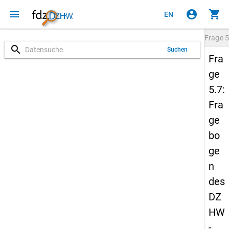
menu
account_circle
shopping_cart
EN
Frage
5
search
Suchen
Fra
ge
5.7:
Fra
ge
bo
ge
n
des
DZ
HW
-