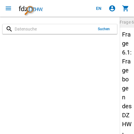
menu
account_circle
shopping_cart
EN
Frage
6
search
Suchen
Fra
ge
6.1:
Fra
ge
bo
ge
n
des
DZ
HW
-