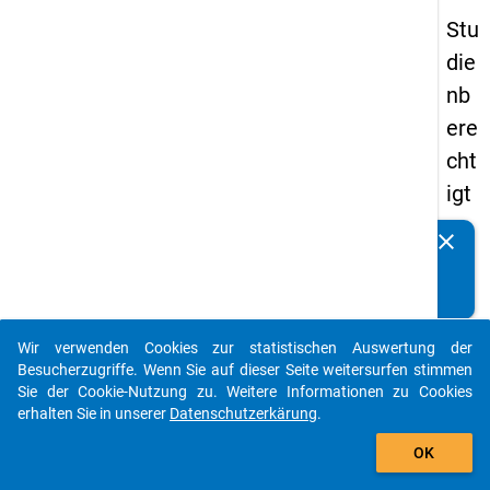
Stu
die
nb
ere
cht
igt
en
clear
Kennen Sie Publikationen, die auf Basis unserer
pa
Datenpakete entstanden sind? Dann teilen Sie uns diese
nel
bitte mit...
s
Wir verwenden Cookies zur statistischen Auswertung der
20
auto_stories
Besucherzugriffe. Wenn Sie auf dieser Seite weitersurfen stimmen
08
Sie der Cookie-Nutzung zu. Weitere Informationen zu Cookies
erhalten Sie in unserer
Datenschutzerkärung
.
-
add_shopping_cart
drit
OK
te