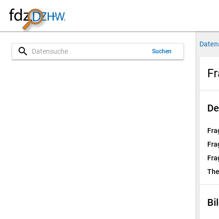
Daten
search
Suchen
Fr
De
Fra
Fra
Fra
Th
Bi