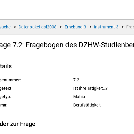
suche
>
Datenpaket
gsl2008
>
Erhebung
3
>
Instrument
3
>
Fra
age 7.2:
Fragebogen des DZHW-Studienbere
tails
genummer:
7.2
getext:
Ist Ihre Tätigkeit…?
getyp:
Matrix
ema:
Berufstätigkeit
lder zur Frage