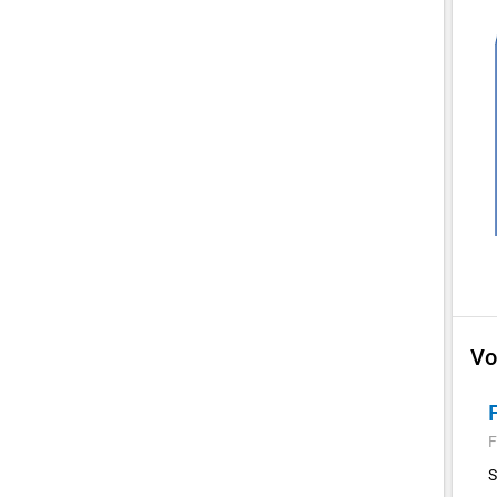
Vo
F
S