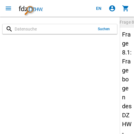
menu
account_circle
shopping_cart
EN
Frage
8
search
Suchen
Fra
ge
8.1:
Fra
ge
bo
ge
n
des
DZ
HW
-