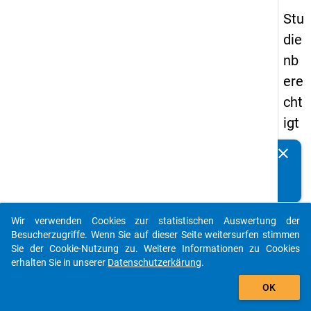
Stu
die
nb
ere
cht
igt
en
clear
Kennen Sie Publikationen, die auf Basis unserer
pa
Datenpakete entstanden sind? Dann teilen Sie uns diese
nel
bitte mit...
s
Wir verwenden Cookies zur statistischen Auswertung der
20
auto_stories
Besucherzugriffe. Wenn Sie auf dieser Seite weitersurfen stimmen
08
Sie der Cookie-Nutzung zu. Weitere Informationen zu Cookies
erhalten Sie in unserer
Datenschutzerkärung
.
-
add_shopping_cart
drit
OK
te