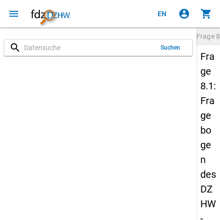
menu
account_circle
shopping_cart
EN
Frage
8
search
Suchen
Fra
ge
8.1:
Fra
ge
bo
ge
n
des
DZ
HW
-