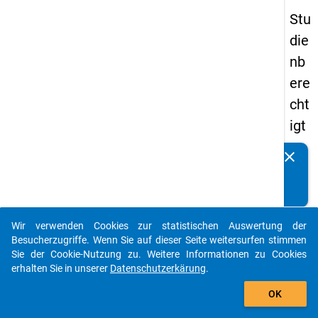
Stu
die
nb
ere
cht
igt
en
clear
Kennen Sie Publikationen, die auf Basis unserer
pa
Datenpakete entstanden sind? Dann teilen Sie uns diese
nel
bitte mit...
s
Wir verwenden Cookies zur statistischen Auswertung der
20
auto_stories
Besucherzugriffe. Wenn Sie auf dieser Seite weitersurfen stimmen
08
Sie der Cookie-Nutzung zu. Weitere Informationen zu Cookies
erhalten Sie in unserer
Datenschutzerkärung
.
-
add_shopping_cart
drit
OK
te