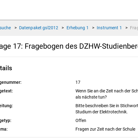
suche
>
Datenpaket
gsl2012
>
Erhebung
1
>
Instrument
1
>
Fra
age 17:
Fragebogen des DZHW-Studienbere
tails
genummer:
17
getext:
Wenn Sie an die Zeit nach der Sc
als nächste tun?
eitung:
Bitte beschreiben Sie in Stichwort
Studium der Elektrotechnik.
getyp:
Offen
ema:
Fragen zur Zeit nach der Schule