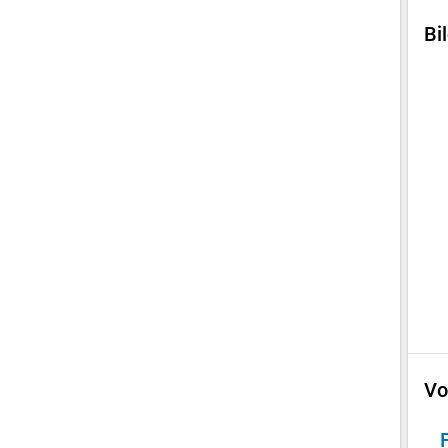
Bi
Vo