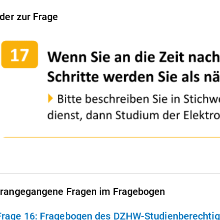
lder zur Frage
rangegangene Fragen im Fragebogen
Frage 16:
Fragebogen des DZHW-Studienberechtigt