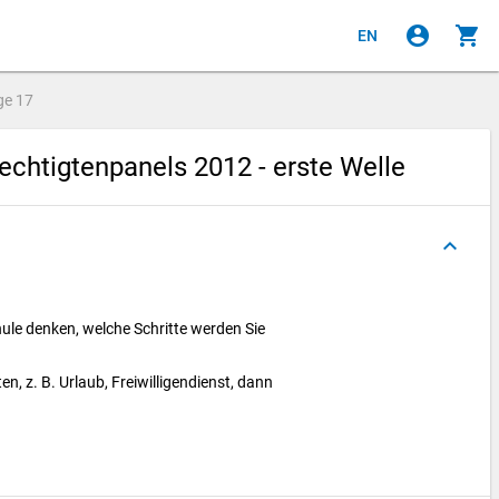
account_circle
shopping_cart
EN
ge
17
chtigtenpanels 2012 - erste Welle
keyboard_arrow_up
hule denken, welche Schritte werden Sie
en, z. B. Urlaub, Freiwilligendienst, dann