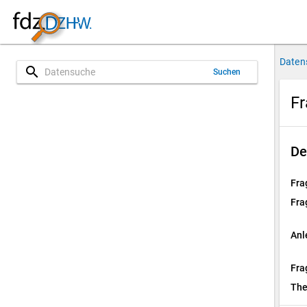
Daten
search
Suchen
Fr
De
Fra
Fra
Anl
Fra
Th