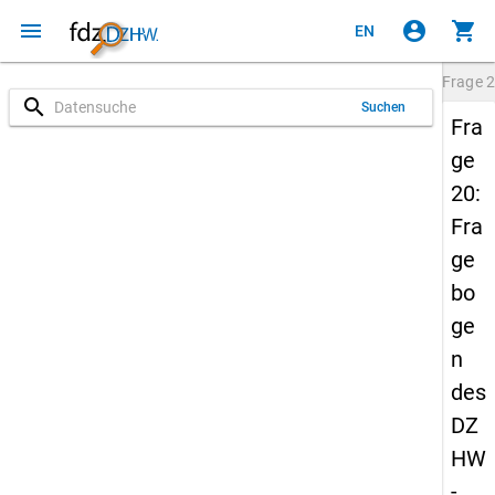
menu
account_circle
shopping_cart
EN
Frage
2
search
Suchen
Fra
ge
20:
Fra
ge
bo
ge
n
des
DZ
HW
-