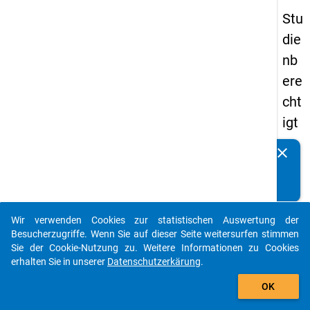
Stu
die
nb
ere
cht
igt
en
clear
Kennen Sie Publikationen, die auf Basis unserer
pa
Datenpakete entstanden sind? Dann teilen Sie uns diese
nel
bitte mit...
s
Wir verwenden Cookies zur statistischen Auswertung der
20
auto_stories
Besucherzugriffe. Wenn Sie auf dieser Seite weitersurfen stimmen
12
Sie der Cookie-Nutzung zu. Weitere Informationen zu Cookies
erhalten Sie in unserer
Datenschutzerkärung
.
-
add_shopping_cart
ers
OK
te