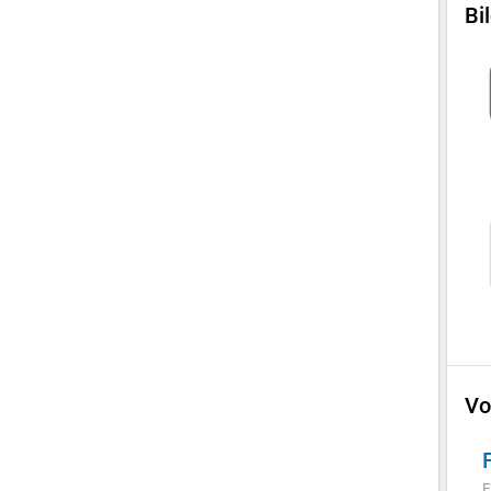
Bi
Vo
F