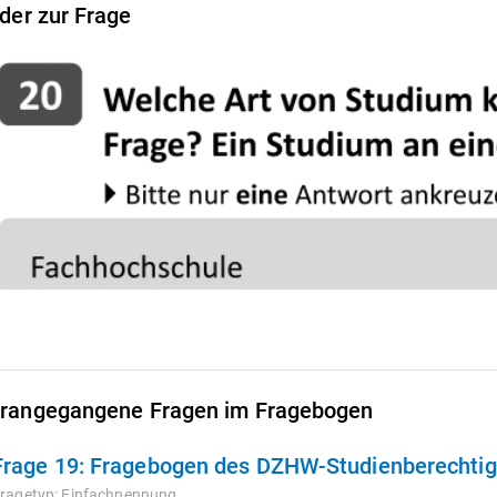
lder zur Frage
rangegangene Fragen im Fragebogen
Frage 19:
Fragebogen des DZHW-Studienberechtigt
ragetyp:
Einfachnennung