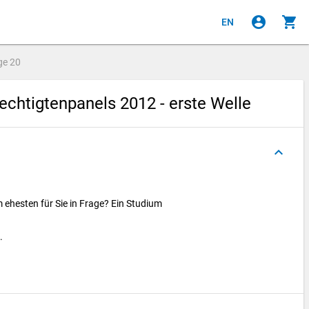
account_circle
shopping_cart
EN
ge
20
chtigtenpanels 2012 - erste Welle
keyboard_arrow_up
ehesten für Sie in Frage? Ein Studium
n.