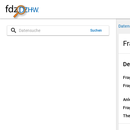
Daten
search
Suchen
Fr
De
Fra
Fra
Anl
Fra
Th