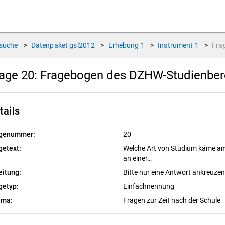
suche
>
Datenpaket
gsl2012
>
Erhebung
1
>
Instrument
1
>
Fra
age 20:
Fragebogen des DZHW-Studienbere
tails
genummer:
20
getext:
Welche Art von Studium käme am 
an einer…
eitung:
Bitte nur eine Antwort ankreuze
getyp:
Einfachnennung
ema:
Fragen zur Zeit nach der Schule