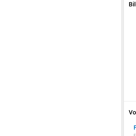
Bi
Vo
F