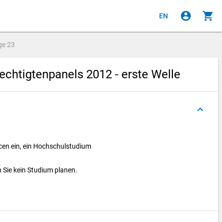
account_circle
shopping_cart
EN
ge
23
chtigtenpanels 2012 - erste Welle
keyboard_arrow_up
cen ein, ein Hochschulstudium
 Sie kein Studium planen.