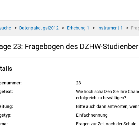
suche
>
Datenpaket
gsl2012
>
Erhebung
1
>
Instrument
1
>
Fra
age 23:
Fragebogen des DZHW-Studienbere
tails
genummer:
23
getext:
Wie hoch schätzen Sie Ihre Chan
erfolgreich zu bewältigen?
eitung:
Bitte auch dann antworten, wenn
getyp:
Einfachnennung
ema:
Fragen zur Zeit nach der Schule