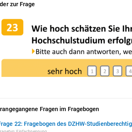
lder zur Frage
rangegangene Fragen im Fragebogen
Frage 22:
Fragebogen des DZHW-Studienberechtigt
ragetyp:
Einfachnennung