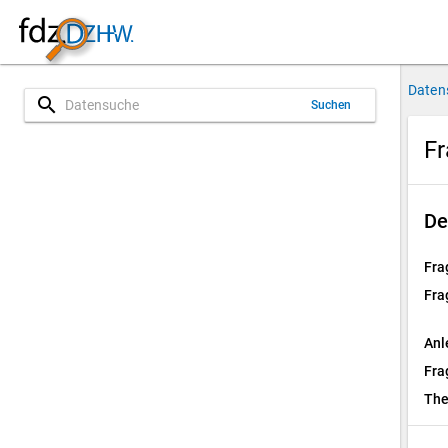
Daten
search
Suchen
Fr
De
Fra
Fra
Anl
Fra
Th