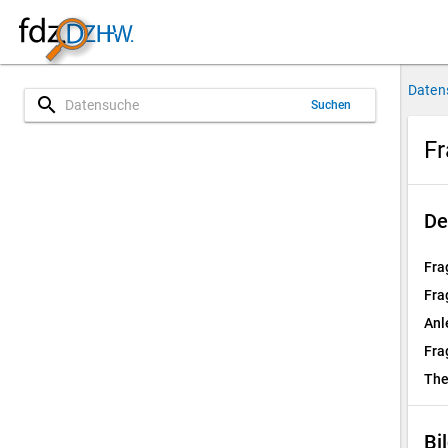
Daten
search
Suchen
Fr
De
Fra
Fra
Anl
Fra
Th
Bi