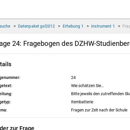
suche
>
Datenpaket
gsl2012
>
Erhebung
1
>
Instrument
1
>
Fra
age 24:
Fragebogen des DZHW-Studienbere
tails
genummer:
24
getext:
Wie schätzen Sie…
eitung:
Bitte jeweils den zutreffenden S
getyp:
Itembatterie
ema:
Fragen zur Zeit nach der Schule
lder zur Frage