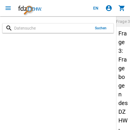
menu
account_circle
shopping_cart
EN
Frage
3
search
Suchen
Fra
ge
3:
Fra
ge
bo
ge
n
des
DZ
HW
-