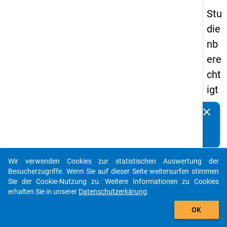
Stu
die
nb
ere
cht
igt
en
clear
Kennen Sie Publikationen, die auf Basis unserer
pa
Datenpakete entstanden sind? Dann teilen Sie uns diese
nel
bitte mit...
s
Wir verwenden Cookies zur statistischen Auswertung der
20
auto_stories
Besucherzugriffe. Wenn Sie auf dieser Seite weitersurfen stimmen
12
Sie der Cookie-Nutzung zu. Weitere Informationen zu Cookies
erhalten Sie in unserer
Datenschutzerkärung
.
-
add_shopping_cart
ers
OK
te