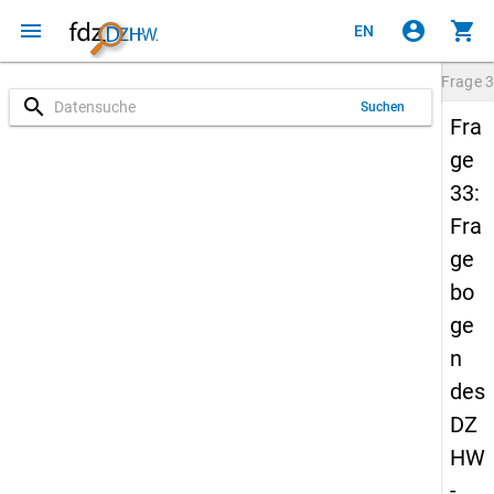
menu
account_circle
shopping_cart
EN
Frage
3
search
Suchen
Fra
ge
33:
Fra
ge
bo
ge
n
des
DZ
HW
-