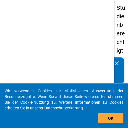
Stu
die
nb
ere
cht
igt
en
clear
Kennen Sie Publikationen, die auf Basis unserer
pa
Datenpakete entstanden sind? Dann teilen Sie uns diese
nel
bitte mit...
s
Wir verwenden Cookies zur statistischen Auswertung der
20
auto_stories
Besucherzugriffe. Wenn Sie auf dieser Seite weitersurfen stimmen
12
Sie der Cookie-Nutzung zu. Weitere Informationen zu Cookies
erhalten Sie in unserer
Datenschutzerkärung
.
-
add_shopping_cart
ers
OK
te