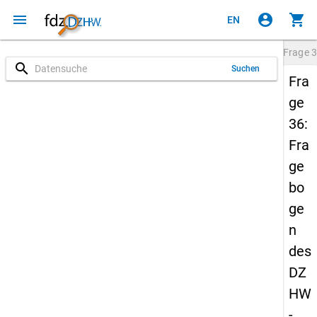
menu
account_circle
shopping_cart
EN
Frage
3
search
Suchen
Fra
ge
36:
Fra
ge
bo
ge
n
des
DZ
HW
-