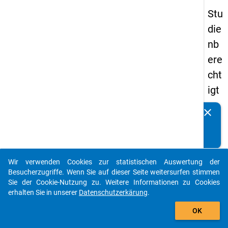
Stu
die
nb
ere
cht
igt
en
clear
Kennen Sie Publikationen, die auf Basis unserer
pa
Datenpakete entstanden sind? Dann teilen Sie uns diese
nel
bitte mit...
s
Wir verwenden Cookies zur statistischen Auswertung der
20
auto_stories
Besucherzugriffe. Wenn Sie auf dieser Seite weitersurfen stimmen
12
Sie der Cookie-Nutzung zu. Weitere Informationen zu Cookies
erhalten Sie in unserer
Datenschutzerkärung
.
-
add_shopping_cart
ers
OK
te