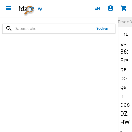
menu
account_circle
shopping_cart
EN
Frage
3
search
Suchen
Fra
ge
36:
Fra
ge
bo
ge
n
des
DZ
HW
-