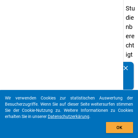
Stu
die
nb
ere
cht
igt
en
clear
Kennen Sie Publikationen, die auf Basis unserer
pa
Datenpakete entstanden sind? Dann teilen Sie uns diese
nel
bitte mit...
s
Wir verwenden Cookies zur statistischen Auswertung der
20
auto_stories
Besucherzugriffe. Wenn Sie auf dieser Seite weitersurfen stimmen
12
Sie der Cookie-Nutzung zu. Weitere Informationen zu Cookies
erhalten Sie in unserer
Datenschutzerkärung
.
-
add_shopping_cart
ers
OK
te