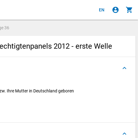
account_circle
shopping_cart
EN
ge
36
chtigtenpanels 2012 - erste Welle
keyboard_arrow_up
bzw. Ihre Mutter in Deutschland geboren
keyboard_arrow_up