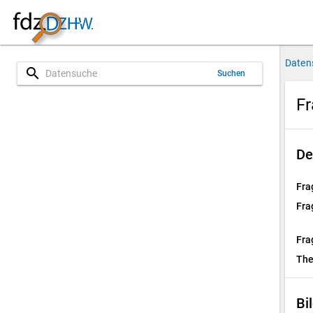
Daten
search
Suchen
Fr
De
Fra
Fra
Fra
Th
Bi