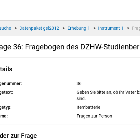
suche
>
Datenpaket
gsl2012
>
Erhebung
1
>
Instrument
1
>
Fra
age 36:
Fragebogen des DZHW-Studienbere
tails
genummer:
36
getext:
Geben Sie bitte an, ob Ihr Vater 
sind.
getyp:
Itembatterie
ema:
Fragen zur Person
lder zur Frage