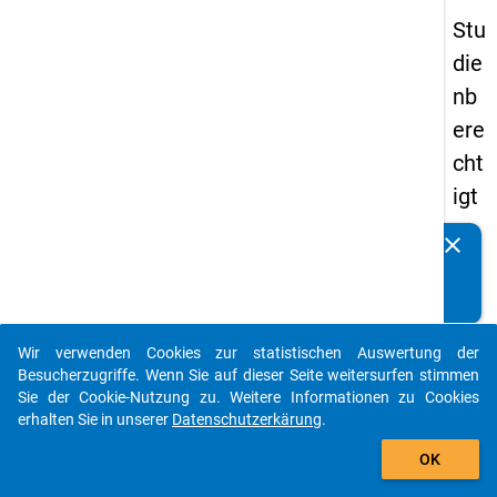
Stu
die
nb
ere
cht
igt
en
clear
Kennen Sie Publikationen, die auf Basis unserer
pa
Datenpakete entstanden sind? Dann teilen Sie uns diese
nel
bitte mit...
s
Wir verwenden Cookies zur statistischen Auswertung der
20
auto_stories
Besucherzugriffe. Wenn Sie auf dieser Seite weitersurfen stimmen
12
Sie der Cookie-Nutzung zu. Weitere Informationen zu Cookies
erhalten Sie in unserer
Datenschutzerkärung
.
-
add_shopping_cart
zw
OK
eit