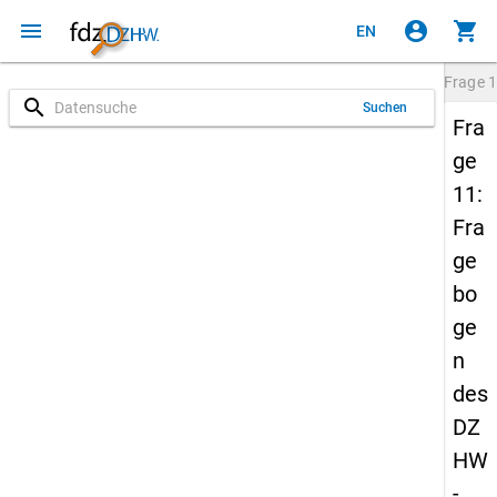
menu
account_circle
shopping_cart
EN
Frage
1
search
Suchen
Fra
ge
11:
Fra
ge
bo
ge
n
des
DZ
HW
-