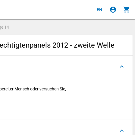
account_circle
shopping_cart
EN
ge
14
chtigtenpanels 2012 - zweite Welle
keyboard_arrow_up
obereiter Mensch oder versuchen Sie,
keyboard_arrow_up