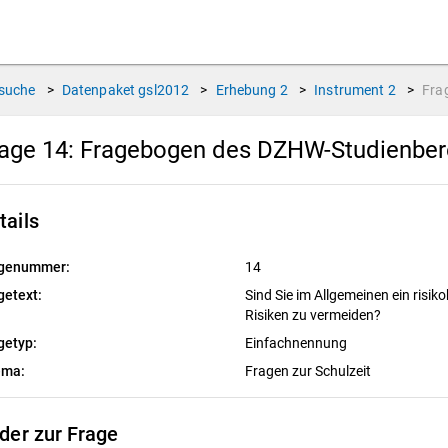
suche
>
Datenpaket
gsl2012
>
Erhebung
2
>
Instrument
2
>
Fra
age 14:
Fragebogen des DZHW-Studienbere
tails
genummer:
14
getext:
Sind Sie im Allgemeinen ein risik
Risiken zu vermeiden?
getyp:
Einfachnennung
ema:
Fragen zur Schulzeit
lder zur Frage