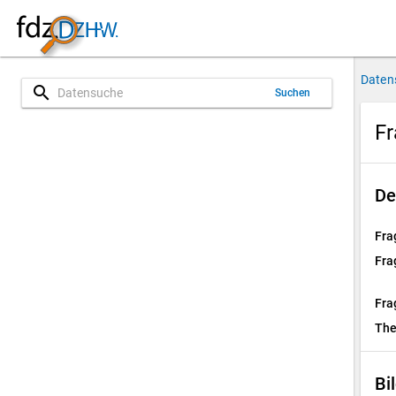
Daten
search
Suchen
Fr
De
Fra
Fra
Fra
Th
Bi