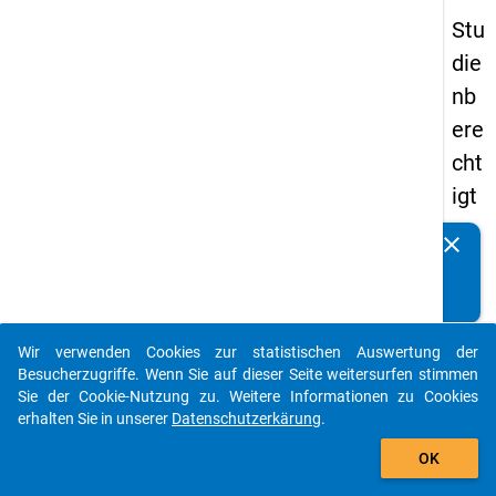
Stu
die
nb
ere
cht
igt
en
clear
Kennen Sie Publikationen, die auf Basis unserer
pa
Datenpakete entstanden sind? Dann teilen Sie uns diese
nel
bitte mit...
s
Wir verwenden Cookies zur statistischen Auswertung der
20
auto_stories
Besucherzugriffe. Wenn Sie auf dieser Seite weitersurfen stimmen
12
Sie der Cookie-Nutzung zu. Weitere Informationen zu Cookies
erhalten Sie in unserer
Datenschutzerkärung
.
-
add_shopping_cart
zw
OK
eit