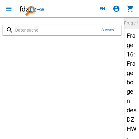
menu
account_circle
shopping_cart
EN
Frage
1
search
Suchen
Fra
ge
16:
Fra
ge
bo
ge
n
des
DZ
HW
-