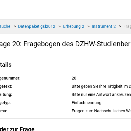
suche
>
Datenpaket
gsl2012
>
Erhebung
2
>
Instrument
2
>
Fra
age 20:
Fragebogen des DZHW-Studienbere
tails
genummer:
20
getext:
Bitte geben Sie Ihre Tätigkeit i
eitung:
Bitte nur eine Antwort ankreuze
getyp:
Einfachnennung
ema:
Fragen zum Nachschulischen W
lder zur Frage