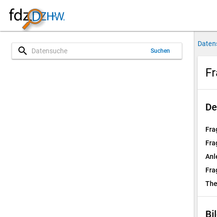
Daten
search
Suchen
Fr
De
Fra
Fra
Anl
Fra
Th
Bi