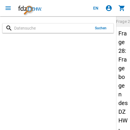
menu
account_circle
shopping_cart
EN
Frage
2
search
Suchen
Fra
ge
28:
Fra
ge
bo
ge
n
des
DZ
HW
-