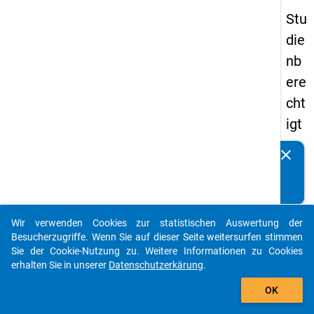
Stu
die
nb
ere
cht
igt
en
clear
Kennen Sie Publikationen, die auf Basis unserer
pa
Datenpakete entstanden sind? Dann teilen Sie uns diese
nel
bitte mit...
s
Wir verwenden Cookies zur statistischen Auswertung der
20
auto_stories
Besucherzugriffe. Wenn Sie auf dieser Seite weitersurfen stimmen
12
Sie der Cookie-Nutzung zu. Weitere Informationen zu Cookies
erhalten Sie in unserer
Datenschutzerkärung
.
-
add_shopping_cart
zw
OK
eit