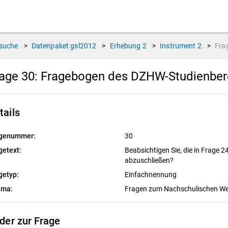
suche
>
Datenpaket
gsl2012
>
Erhebung
2
>
Instrument
2
>
Fra
age 30:
Fragebogen des DZHW-Studienbere
tails
genummer:
30
getext:
Beabsichtigen Sie, die in Frage 
abzuschließen?
getyp:
Einfachnennung
ema:
Fragen zum Nachschulischen W
lder zur Frage