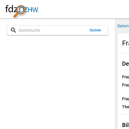
Daten
search
Suchen
Fr
De
Fra
Fra
Fra
Th
Bi