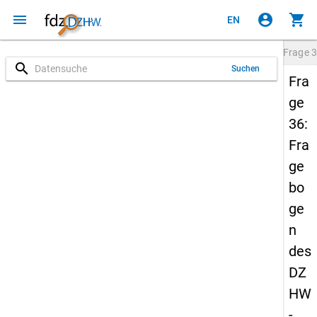
menu
account_circle
shopping_cart
EN
Frage
3
search
Suchen
Fra
ge
36:
Fra
ge
bo
ge
n
des
DZ
HW
-