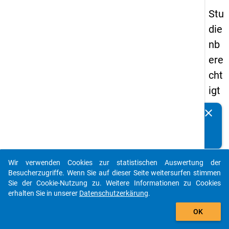
Stu
die
nb
ere
cht
igt
en
clear
Kennen Sie Publikationen, die auf Basis unserer
pa
Datenpakete entstanden sind? Dann teilen Sie uns diese
nel
bitte mit...
s
Wir verwenden Cookies zur statistischen Auswertung der
20
auto_stories
Besucherzugriffe. Wenn Sie auf dieser Seite weitersurfen stimmen
12
Sie der Cookie-Nutzung zu. Weitere Informationen zu Cookies
erhalten Sie in unserer
Datenschutzerkärung
.
-
add_shopping_cart
zw
OK
eit