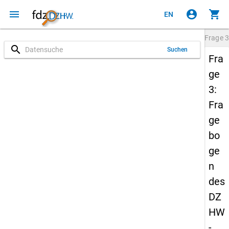
menu
account_circle
shopping_cart
EN
Frage
3
search
Suchen
Fra
ge
3:
Fra
ge
bo
ge
n
des
DZ
HW
-