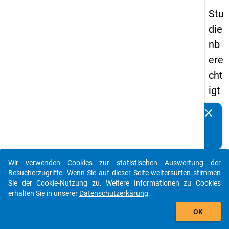
Stu
die
nb
ere
cht
igt
en
clear
Kennen Sie Publikationen, die auf Basis unserer
pa
Datenpakete entstanden sind? Dann teilen Sie uns diese
nel
bitte mit...
s
Wir verwenden Cookies zur statistischen Auswertung der
20
auto_stories
Besucherzugriffe. Wenn Sie auf dieser Seite weitersurfen stimmen
12
Sie der Cookie-Nutzung zu. Weitere Informationen zu Cookies
erhalten Sie in unserer
Datenschutzerkärung
.
-
add_shopping_cart
zw
OK
eit