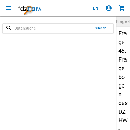
menu
account_circle
shopping_cart
EN
Frage
4
search
Suchen
Fra
ge
48:
Fra
ge
bo
ge
n
des
DZ
HW
-