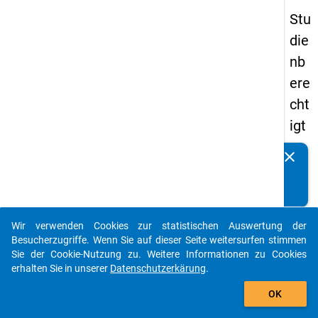
Stu
die
nb
ere
cht
igt
en
clear
Kennen Sie Publikationen, die auf Basis unserer
pa
Datenpakete entstanden sind? Dann teilen Sie uns diese
nel
bitte mit...
s
Wir verwenden Cookies zur statistischen Auswertung der
20
auto_stories
Besucherzugriffe. Wenn Sie auf dieser Seite weitersurfen stimmen
12
Sie der Cookie-Nutzung zu. Weitere Informationen zu Cookies
erhalten Sie in unserer
Datenschutzerkärung
.
-
add_shopping_cart
zw
OK
eit