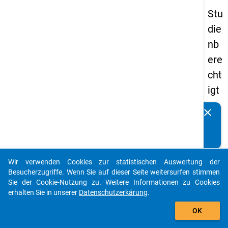
Stu
die
nb
ere
cht
igt
en
clear
Kennen Sie Publikationen, die auf Basis unserer
pa
Datenpakete entstanden sind? Dann teilen Sie uns diese
nel
bitte mit...
s
Wir verwenden Cookies zur statistischen Auswertung der
20
auto_stories
Besucherzugriffe. Wenn Sie auf dieser Seite weitersurfen stimmen
12
Sie der Cookie-Nutzung zu. Weitere Informationen zu Cookies
erhalten Sie in unserer
Datenschutzerkärung
.
-
add_shopping_cart
zw
OK
eit