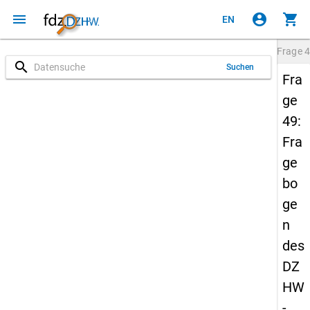
menu
account_circle
shopping_cart
EN
Frage
4
search
Suchen
Fra
ge
49:
Fra
ge
bo
ge
n
des
DZ
HW
-