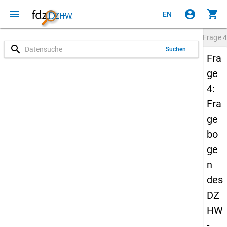
menu
account_circle
shopping_cart
EN
Frage
4
search
Suchen
Fra
ge
4:
Fra
ge
bo
ge
n
des
DZ
HW
-