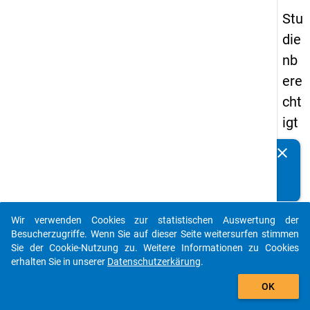
Stu
die
nb
ere
cht
igt
en
clear
Kennen Sie Publikationen, die auf Basis unserer
pa
Datenpakete entstanden sind? Dann teilen Sie uns diese
nel
bitte mit...
s
Wir verwenden Cookies zur statistischen Auswertung der
20
auto_stories
Besucherzugriffe. Wenn Sie auf dieser Seite weitersurfen stimmen
12
Sie der Cookie-Nutzung zu. Weitere Informationen zu Cookies
erhalten Sie in unserer
Datenschutzerkärung
.
-
add_shopping_cart
zw
OK
eit