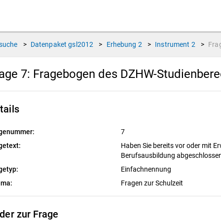
suche
>
Datenpaket
gsl2012
>
Erhebung
2
>
Instrument
2
>
Fra
age 7:
Fragebogen des DZHW-Studienberec
tails
genummer:
7
getext:
Haben Sie bereits vor oder mit E
Berufsausbildung abgeschlosse
getyp:
Einfachnennung
ema:
Fragen zur Schulzeit
lder zur Frage