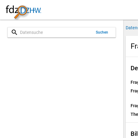
Daten
search
Suchen
Fr
De
Fra
Fra
Fra
Th
Bi