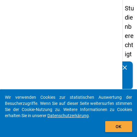
Stu
die
nb
ere
cht
igt
en
clear
Kennen Sie Publikationen, die auf Basis unserer
pa
Datenpakete entstanden sind? Dann teilen Sie uns diese
nel
bitte mit...
s
Wir verwenden Cookies zur statistischen Auswertung der
20
auto_stories
Besucherzugriffe. Wenn Sie auf dieser Seite weitersurfen stimmen
12
Sie der Cookie-Nutzung zu. Weitere Informationen zu Cookies
erhalten Sie in unserer
Datenschutzerkärung
.
-
add_shopping_cart
drit
OK
te