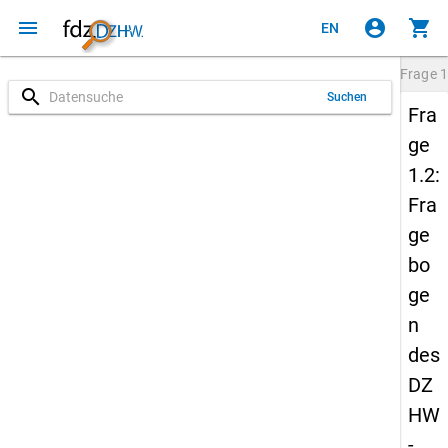
menu
account_circle
shopping_cart
EN
Frage
1
search
Suchen
Fra
ge
1.2:
Fra
ge
bo
ge
n
des
DZ
HW
-