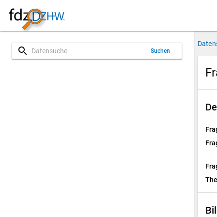
Daten
search
Suchen
Fr
De
Fra
Fra
Fra
Th
Bi