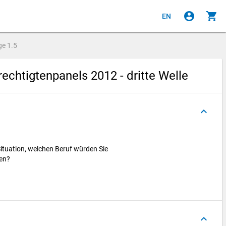
account_circle
shopping_cart
EN
ge
1.5
chtigtenpanels 2012 - dritte Welle
keyboard_arrow_up
ituation, welchen Beruf würden Sie
fen?
g
keyboard_arrow_up