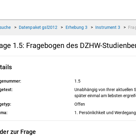
suche
>
Datenpaket
gsl2012
>
Erhebung
3
>
Instrument
3
>
Fra
age 1.5:
Fragebogen des DZHW-Studienbere
tails
genummer:
1.5
getext:
Unabhängig von Ihrer aktuellen S
später einmal am liebsten ergrei
getyp:
Offen
ema:
1. Persönlichkeit und Werdegan
lder zur Frage