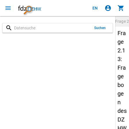
menu
account_circle
shopping_cart
EN
Frage
2
search
Suchen
Fra
ge
2.1
3:
Fra
ge
bo
ge
n
des
DZ
HW