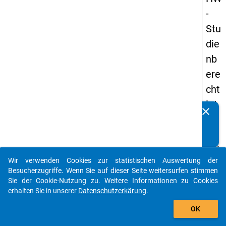
-
Stu
die
nb
ere
cht
igt
clear
Kennen Sie Publikationen, die auf Basis unserer
en
Datenpakete entstanden sind? Dann teilen Sie uns diese
pa
bitte mit...
nel
Wir verwenden Cookies zur statistischen Auswertung der
s
auto_stories
Besucherzugriffe. Wenn Sie auf dieser Seite weitersurfen stimmen
20
Sie der Cookie-Nutzung zu. Weitere Informationen zu Cookies
erhalten Sie in unserer
Datenschutzerkärung
.
12
add_shopping_cart
-
OK
drit