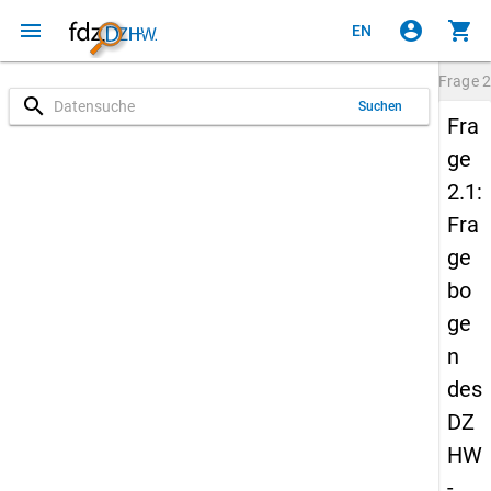
menu
account_circle
shopping_cart
EN
Frage
2
search
Suchen
Fra
ge
2.1:
Fra
ge
bo
ge
n
des
DZ
HW
-