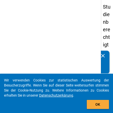
Stu
die
nb
ere
cht
igt
en
clear
Kennen Sie Publikationen, die auf Basis unserer
pa
Datenpakete entstanden sind? Dann teilen Sie uns diese
nel
bitte mit...
s
Wir verwenden Cookies zur statistischen Auswertung der
20
auto_stories
Besucherzugriffe. Wenn Sie auf dieser Seite weitersurfen stimmen
12
Sie der Cookie-Nutzung zu. Weitere Informationen zu Cookies
erhalten Sie in unserer
Datenschutzerkärung
.
-
add_shopping_cart
drit
OK
te