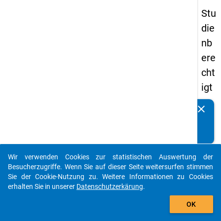
Stu
die
nb
ere
cht
igt
en
clear
Kennen Sie Publikationen, die auf Basis unserer
pa
Datenpakete entstanden sind? Dann teilen Sie uns diese
nel
bitte mit...
s
Wir verwenden Cookies zur statistischen Auswertung der
20
auto_stories
Besucherzugriffe. Wenn Sie auf dieser Seite weitersurfen stimmen
12
Sie der Cookie-Nutzung zu. Weitere Informationen zu Cookies
erhalten Sie in unserer
Datenschutzerkärung
.
-
add_shopping_cart
drit
OK
te