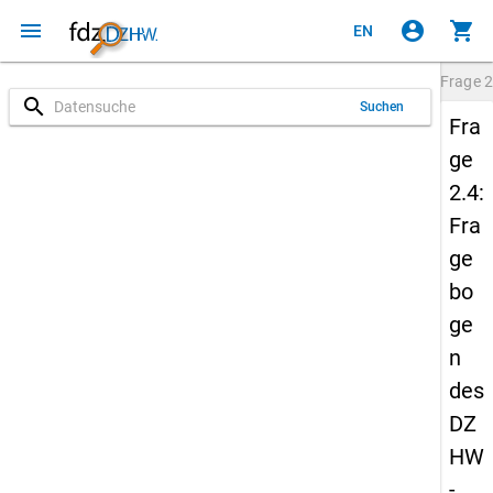
menu
account_circle
shopping_cart
EN
Frage
2
search
Suchen
Fra
ge
2.4:
Fra
ge
bo
ge
n
des
DZ
HW
-