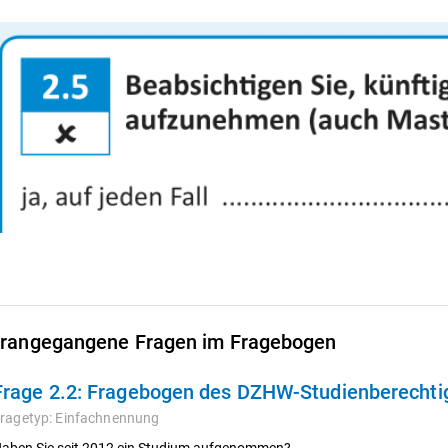
rangegangene Fragen im Fragebogen
Frage 2.2:
Fragebogen des DZHW-Studienberechtigt
ragetyp:
Einfachnennung