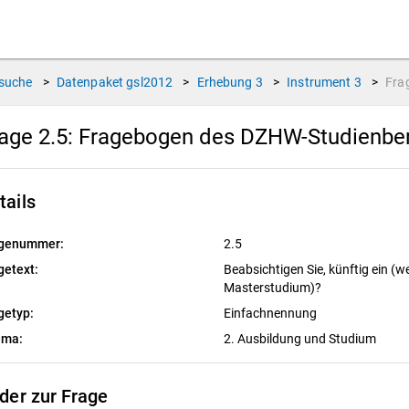
suche
>
Datenpaket
gsl2012
>
Erhebung
3
>
Instrument
3
>
Fra
age 2.5:
Fragebogen des DZHW-Studienbere
tails
genummer:
2.5
getext:
Beabsichtigen Sie, künftig ein 
Masterstudium)?
getyp:
Einfachnennung
ema:
2. Ausbildung und Studium
lder zur Frage