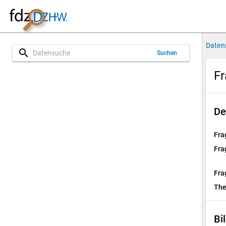
Daten
search
Suchen
Fr
De
Fra
Fra
Fra
Th
Bi