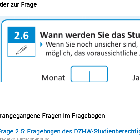
lder zur Frage
rangegangene Fragen im Fragebogen
Frage 2.5:
Fragebogen des DZHW-Studienberechtigt
ragetyp:
Einfachnennung