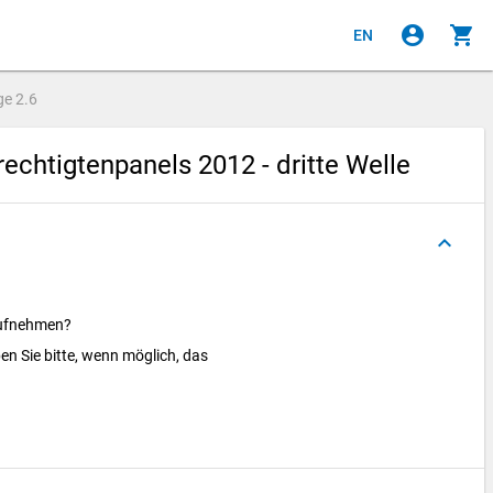
account_circle
shopping_cart
EN
ge
2.6
chtigtenpanels 2012 - dritte Welle
keyboard_arrow_up
aufnehmen?
en Sie bitte, wenn möglich, das