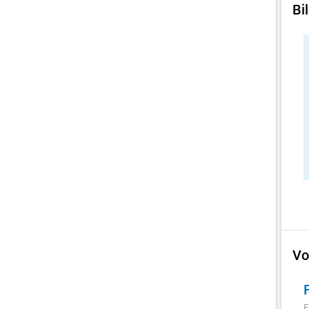
Bi
Vo
F