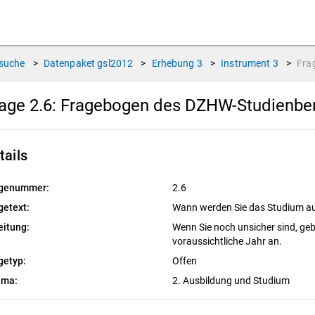
suche
>
Datenpaket
gsl2012
>
Erhebung
3
>
Instrument
3
>
Fra
age 2.6:
Fragebogen des DZHW-Studienbere
tails
genummer:
2.6
getext:
Wann werden Sie das Studium 
eitung:
Wenn Sie noch unsicher sind, geb
voraussichtliche Jahr an.
getyp:
Offen
ema:
2. Ausbildung und Studium