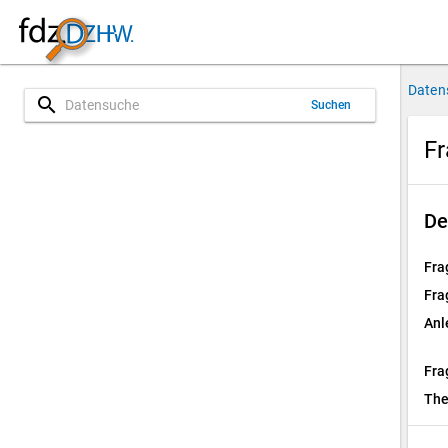
Daten
search
Suchen
Fr
De
Fra
Fra
Anl
Fra
Th