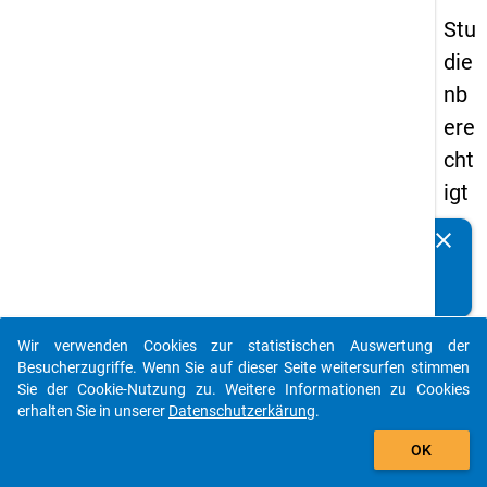
Stu
die
nb
ere
cht
igt
en
clear
Kennen Sie Publikationen, die auf Basis unserer
pa
Datenpakete entstanden sind? Dann teilen Sie uns diese
nel
bitte mit...
s
Wir verwenden Cookies zur statistischen Auswertung der
20
auto_stories
Besucherzugriffe. Wenn Sie auf dieser Seite weitersurfen stimmen
12
Sie der Cookie-Nutzung zu. Weitere Informationen zu Cookies
erhalten Sie in unserer
Datenschutzerkärung
.
-
add_shopping_cart
drit
OK
te