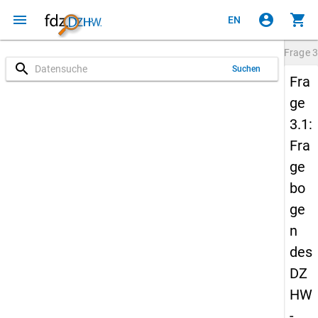
menu
account_circle
shopping_cart
EN
Frage
3
search
Suchen
Fra
ge
3.1:
Fra
ge
bo
ge
n
des
DZ
HW
-