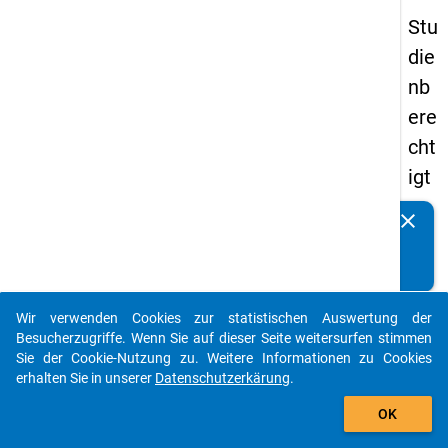
Stu
die
nb
ere
cht
igt
en
clear
Kennen Sie Publikationen, die auf Basis unserer
pa
Datenpakete entstanden sind? Dann teilen Sie uns diese
nel
bitte mit...
s
Wir verwenden Cookies zur statistischen Auswertung der
20
auto_stories
Besucherzugriffe. Wenn Sie auf dieser Seite weitersurfen stimmen
12
Sie der Cookie-Nutzung zu. Weitere Informationen zu Cookies
erhalten Sie in unserer
Datenschutzerkärung
.
-
add_shopping_cart
drit
OK
te