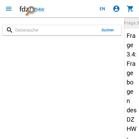
menu
account_circle
shopping_cart
EN
Frage
3
search
Suchen
Fra
ge
3.4:
Fra
ge
bo
ge
n
des
DZ
HW
-