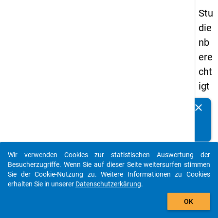
Stu
die
nb
ere
cht
igt
en
clear
Kennen Sie Publikationen, die auf Basis unserer
pa
Datenpakete entstanden sind? Dann teilen Sie uns diese
nel
bitte mit...
s
Wir verwenden Cookies zur statistischen Auswertung der
20
auto_stories
Besucherzugriffe. Wenn Sie auf dieser Seite weitersurfen stimmen
12
Sie der Cookie-Nutzung zu. Weitere Informationen zu Cookies
erhalten Sie in unserer
Datenschutzerkärung
.
-
add_shopping_cart
drit
OK
te