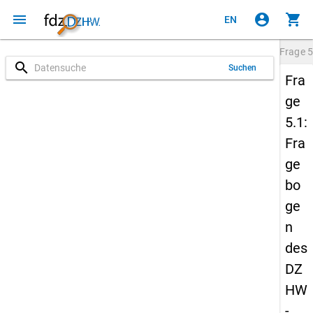
menu
account_circle
shopping_cart
EN
Frage
5
search
Suchen
Fra
ge
5.1:
Fra
ge
bo
ge
n
des
DZ
HW
-