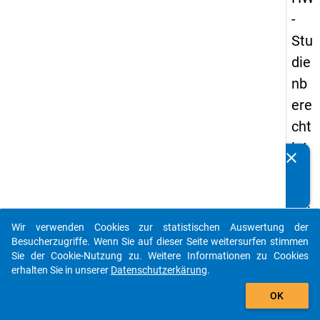
-
Stu
die
nb
ere
cht
igt
clear
Kennen Sie Publikationen, die auf Basis unserer
en
Datenpakete entstanden sind? Dann teilen Sie uns diese
pa
bitte mit...
nel
Wir verwenden Cookies zur statistischen Auswertung der
s
auto_stories
Besucherzugriffe. Wenn Sie auf dieser Seite weitersurfen stimmen
20
Sie der Cookie-Nutzung zu. Weitere Informationen zu Cookies
erhalten Sie in unserer
Datenschutzerkärung
.
12
add_shopping_cart
-
OK
drit