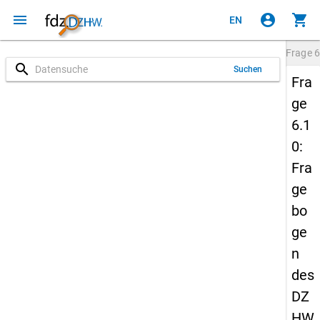
menu
account_circle
shopping_cart
EN
Frage
6
search
Suchen
Fra
ge
6.1
0:
Fra
ge
bo
ge
n
des
DZ
HW