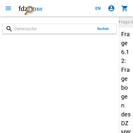
menu
account_circle
shopping_cart
EN
Frage
6
search
Suchen
Fra
ge
6.1
2:
Fra
ge
bo
ge
n
des
DZ
HW