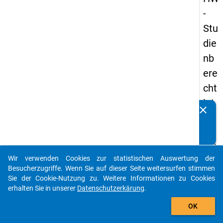
-
Stu
die
nb
ere
cht
igt
clear
Kennen Sie Publikationen, die auf Basis unserer
en
Datenpakete entstanden sind? Dann teilen Sie uns diese
pa
bitte mit...
nel
Wir verwenden Cookies zur statistischen Auswertung der
s
auto_stories
Besucherzugriffe. Wenn Sie auf dieser Seite weitersurfen stimmen
20
Sie der Cookie-Nutzung zu. Weitere Informationen zu Cookies
erhalten Sie in unserer
Datenschutzerkärung
.
12
add_shopping_cart
-
OK
drit