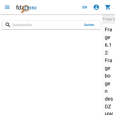
menu
account_circle
shopping_cart
EN
Frage
6
search
Suchen
Fra
ge
6.1
2:
Fra
ge
bo
ge
n
des
DZ
HW