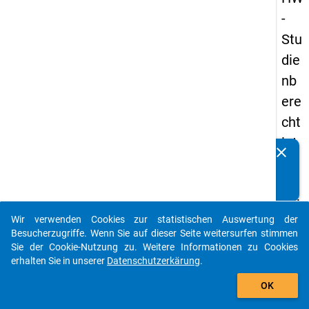
-
Stu
die
nb
ere
cht
igt
clear
Kennen Sie Publikationen, die auf Basis unserer
en
Datenpakete entstanden sind? Dann teilen Sie uns diese
pa
bitte mit...
nel
Wir verwenden Cookies zur statistischen Auswertung der
s
auto_stories
Besucherzugriffe. Wenn Sie auf dieser Seite weitersurfen stimmen
20
Sie der Cookie-Nutzung zu. Weitere Informationen zu Cookies
erhalten Sie in unserer
Datenschutzerkärung
.
12
add_shopping_cart
-
OK
drit