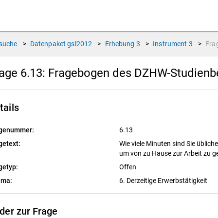
suche
>
Datenpaket
gsl2012
>
Erhebung
3
>
Instrument
3
>
Fra
age 6.13:
Fragebogen des DZHW-Studienber
tails
genummer:
6.13
getext:
Wie viele Minuten sind Sie üblic
um von zu Hause zur Arbeit zu 
getyp:
Offen
ema:
6. Derzeitige Erwerbstätigkeit
lder zur Frage