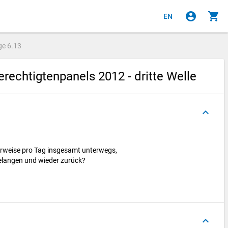
account_circle
shopping_cart
EN
ge
6.13
echtigtenpanels 2012 - dritte Welle
keyboard_arrow_up
herweise pro Tag insgesamt unterwegs,
gelangen und wieder zurück?
keyboard_arrow_up