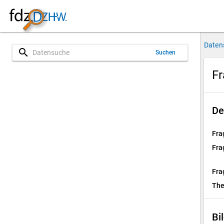
Daten
search
Suchen
Fr
De
Fra
Fra
Fra
Th
Bi