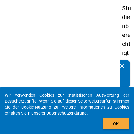
Stu
die
nb
ere
cht
igt
en
clear
Kennen Sie Publikationen, die auf Basis unserer
pa
Datenpakete entstanden sind? Dann teilen Sie uns diese
nel
bitte mit...
s
Wir verwenden Cookies zur statistischen Auswertung der
20
auto_stories
Besucherzugriffe. Wenn Sie auf dieser Seite weitersurfen stimmen
12
Sie der Cookie-Nutzung zu. Weitere Informationen zu Cookies
erhalten Sie in unserer
Datenschutzerkärung
.
-
add_shopping_cart
drit
OK
te