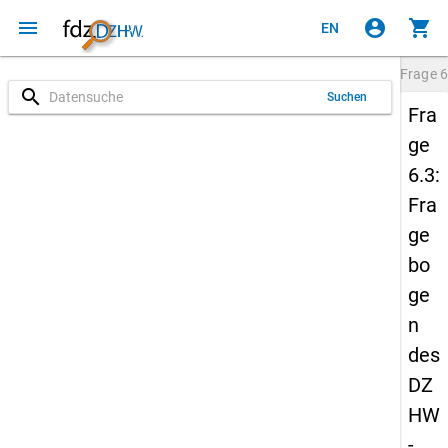
menu
account_circle
shopping_cart
EN
Frage
6
search
Suchen
Fra
ge
6.3:
Fra
ge
bo
ge
n
des
DZ
HW
-