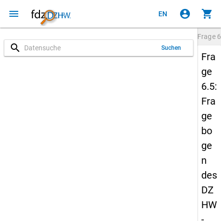
menu
account_circle
shopping_cart
EN
Frage
6
search
Suchen
Fra
ge
6.5:
Fra
ge
bo
ge
n
des
DZ
HW
-