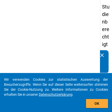
Stu
die
nb
ere
cht
igt
en
clear
Kennen Sie Publikationen, die auf Basis unserer
pa
Datenpakete entstanden sind? Dann teilen Sie uns diese
nel
bitte mit...
s
Wir verwenden Cookies zur statistischen Auswertung der
20
auto_stories
Besucherzugriffe. Wenn Sie auf dieser Seite weitersurfen stimmen
12
Sie der Cookie-Nutzung zu. Weitere Informationen zu Cookies
erhalten Sie in unserer
Datenschutzerkärung
.
-
add_shopping_cart
drit
OK
te