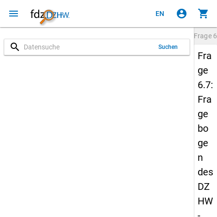
menu
account_circle
shopping_cart
EN
Frage
6
search
Suchen
Fra
ge
6.7:
Fra
ge
bo
ge
n
des
DZ
HW
-