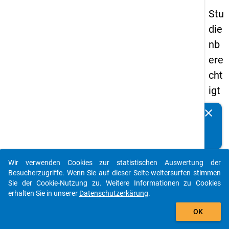
Stu
die
nb
ere
cht
igt
en
clear
Kennen Sie Publikationen, die auf Basis unserer
pa
Datenpakete entstanden sind? Dann teilen Sie uns diese
nel
bitte mit...
s
Wir verwenden Cookies zur statistischen Auswertung der
20
auto_stories
Besucherzugriffe. Wenn Sie auf dieser Seite weitersurfen stimmen
12
Sie der Cookie-Nutzung zu. Weitere Informationen zu Cookies
erhalten Sie in unserer
Datenschutzerkärung
.
-
add_shopping_cart
drit
OK
te