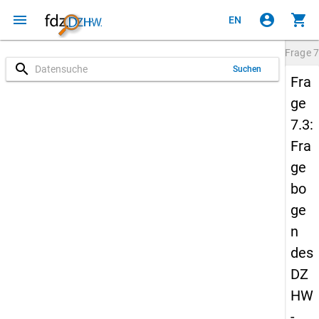
menu
account_circle
shopping_cart
EN
Frage
7
search
Suchen
Fra
ge
7.3:
Fra
ge
bo
ge
n
des
DZ
HW
-