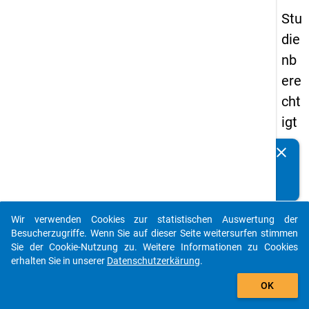
Stu
die
nb
ere
cht
igt
en
clear
Kennen Sie Publikationen, die auf Basis unserer
pa
Datenpakete entstanden sind? Dann teilen Sie uns diese
nel
bitte mit...
s
Wir verwenden Cookies zur statistischen Auswertung der
20
auto_stories
Besucherzugriffe. Wenn Sie auf dieser Seite weitersurfen stimmen
12
Sie der Cookie-Nutzung zu. Weitere Informationen zu Cookies
erhalten Sie in unserer
Datenschutzerkärung
.
-
add_shopping_cart
drit
OK
te